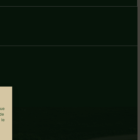
que
 de
 le