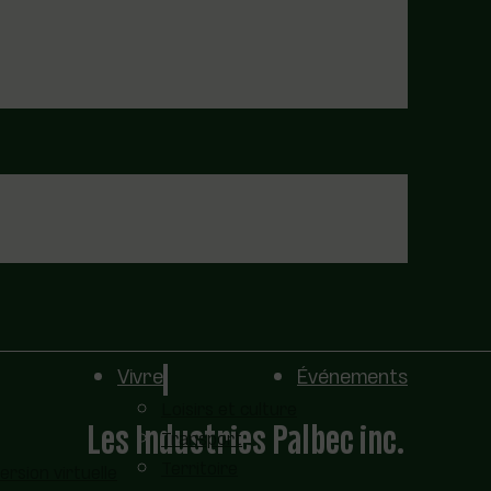
Vivre
Événements
Loisirs et culture
Les Industries Palbec inc.
Transport
Territoire
sion virtuelle