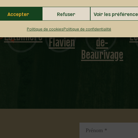
Saint-
Accepter
Refuser
Voir les préférenc
Saint-
Narcisse-
Lotbinière
Le
Politique de cookies
Politique de confidentialité
Flavien
de-
Beaurivage