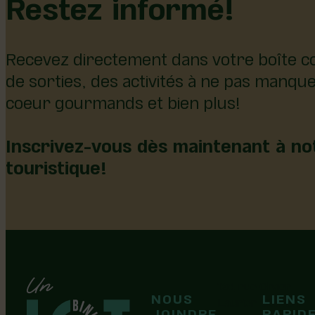
Restez informé!
Recevez directement dans votre boîte co
de sorties, des activités à ne pas manqu
coeur gourmands et bien plus!
Inscrivez-vous dès maintenant à not
touristique!
126, rue Olivier
NOUS
LIENS
F
F
Laurier-Station
JOINDRE
RAPID