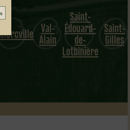
Saint-
es
Val-
Édouard-
Saint-
clercville
Alain
de-
Gilles
Lotbinière