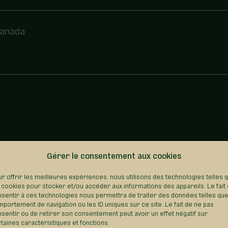
 Canada
Gérer le consentement aux cookies
REVENIR AU RÉPERTOIRE
r offrir les meilleures expériences, nous utilisons des technologies telles 
 cookies pour stocker et/ou accéder aux informations des appareils. Le fait
sentir à ces technologies nous permettra de traiter des données telles que
portement de navigation ou les ID uniques sur ce site. Le fait de ne pas
sentir ou de retirer son consentement peut avoir un effet négatif sur
taines caractéristiques et fonctions.