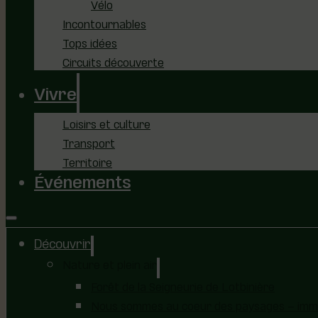
Vélo
Incontournables
Tops idées
Circuits découverte
Vivre
Loisirs et culture
Transport
Territoire
Événements
Découvrir
Nature et plein air
Forêt de la Seigneurie de Lotbinière
Nous sommes au coeur des paysages – immer