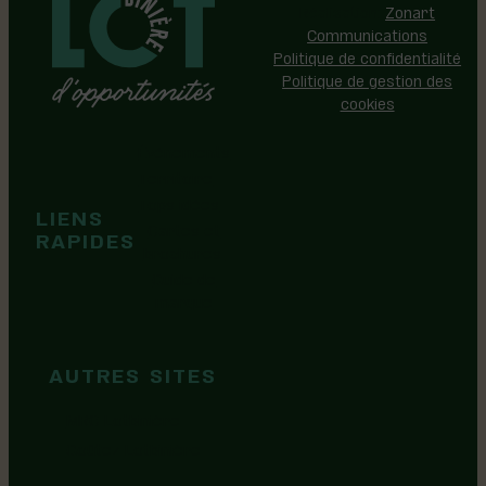
Réalisation:
Zonart
Communications
Politique de confidentialité
Politique de gestion des
cookies
Événements
Territoire
Tops idées
LIENS
Cartes et
RAPIDES
brochures
Guide de
marque
AUTRES SITES
MRC Lotbinière
Goûtez Lotbinière