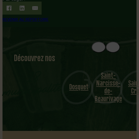
REVENIR AU RÉPERTOIRE
Découvrez nos
1
8
mu
Saint-
Narcisse-
Sainte-
Laurie
nicipalités
Dosquet
de-
Croix
Statio
Beaurivage