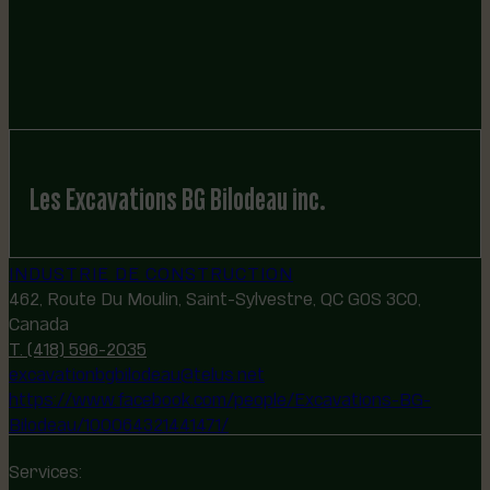
Les Excavations BG Bilodeau inc.
INDUSTRIE DE CONSTRUCTION
462, Route Du Moulin, Saint-Sylvestre, QC G0S 3C0,
Canada
T. (418) 596-2035
excavationbgbilodeau@telus.net
https://www.facebook.com/people/Excavations-BG-
Bilodeau/100064321441471/
Services: