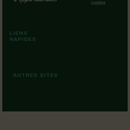
cookies
Événements
Territoire
Tops idées
LIENS
Cartes et
RAPIDES
brochures
Guide de
marque
AUTRES SITES
MRC Lotbinière
Goûtez Lotbinière