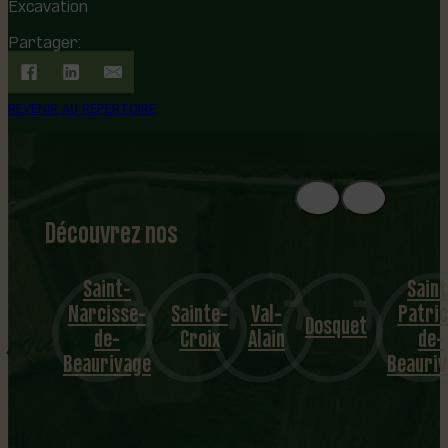
Excavation
Partager:
REVENIR AU RÉPERTOIRE
Découvrez nos
1
8
mu
Saint-
Saint
Narcisse-
Sainte-
Val-
Patric
nicipalités
Dosquet
de-
Croix
Alain
de-
Beaurivage
Beauri