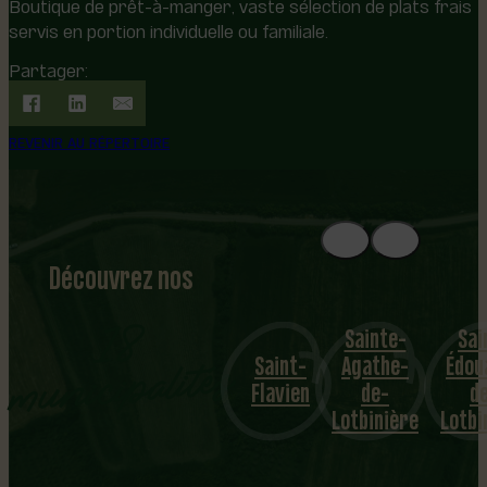
Boutique de prêt-à-manger, vaste sélection de plats frais
servis en portion individuelle ou familiale.
Partager:
REVENIR AU RÉPERTOIRE
Découvrez nos
1
8
mu
Sainte-
Saint-
Saint-
Agathe-
Édouard-
Sai
nicipalités
Flavien
de-
de-
Sylv
Lotbinière
Lotbinière