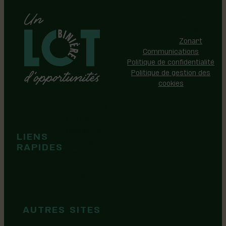
Région de Lotbinière © 2026 -
Tous droits réservés |
Réalisation:
Zonart
Communications
Politique de confidentialité
Politique de gestion des
cookies
Événements
Territoire
Tops idées
LIENS
Cartes et
RAPIDES
brochures
Guide de
marque
AUTRES SITES