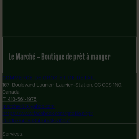
Le Marché – Boutique de prêt à manger
COMMERCE DE GROS ET DE DÉTAIL
167, Boulevard Laurier, Laurier-Station, QC G0S 1N0,
Canada
T. 418-561-1975
marche167@yahoo.com
https://www.facebook.com/profile.php?
id=61578408631434&sk=about
Services: