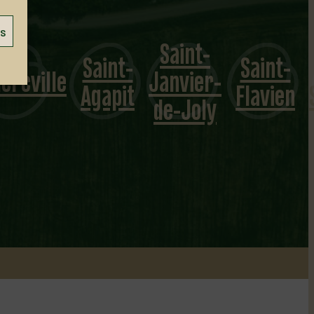
es
Saint-
Saint-
Saint-
ercville
Janvier-
Agapit
Flavien
de-Joly