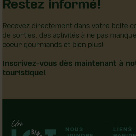
Restez informé!
Recevez directement dans votre boîte co
de sorties, des activités à ne pas manqu
coeur gourmands et bien plus!
Inscrivez-vous dès maintenant à not
touristique!
126, rue Olivier
NOUS
LIENS
F
F
Laurier-Station
JOINDRE
RAPID