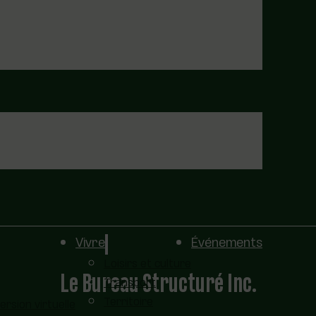
Vivre
Événements
Loisirs et culture
Le Bureau Structuré Inc.
Transport
Territoire
sion virtuelle