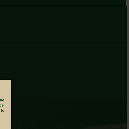
que
 de
 le