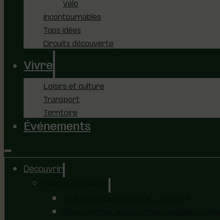
Vélo
Incontournables
Tops idées
Circuits découverte
Vivre
Loisirs et culture
Transport
Territoire
Événements
Découvrir
Nature et plein air
Forêt de la Seigneurie de Lotbinière
Nous sommes au coeur des paysages – immer