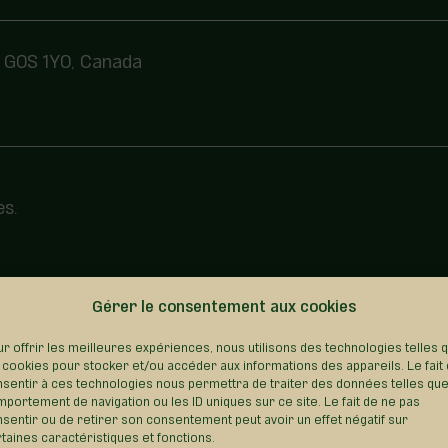
C G0S 1Y0, Canada
es.
Gérer le consentement aux cookies
REVENIR AU RÉPERTOIRE
r offrir les meilleures expériences, nous utilisons des technologies telles 
 cookies pour stocker et/ou accéder aux informations des appareils. Le fait
sentir à ces technologies nous permettra de traiter des données telles que
portement de navigation ou les ID uniques sur ce site. Le fait de ne pas
sentir ou de retirer son consentement peut avoir un effet négatif sur
taines caractéristiques et fonctions.