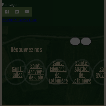
Partager:
REVENIR AU RÉPERTOIRE
Découvrez nos
1
8
mu
Saint-
Sainte-
Saint-
Saint-
Édouard-
Agathe-
Sai
nicipalités
Janvier-
Gilles
de-
de-
Sylve
de-Joly
Lotbinière
Lotbinière