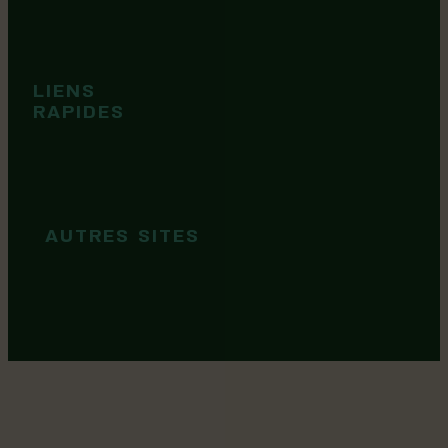
Événements
Territoire
Tops idées
LIENS
Cartes et
RAPIDES
brochures
Guide de
marque
AUTRES SITES
MRC Lotbinière
Goûtez Lotbinière