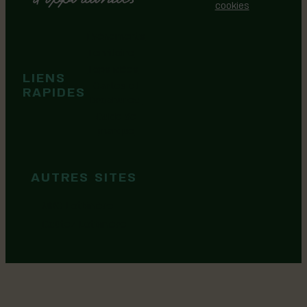
cookies
Événements
Territoire
Tops idées
LIENS
Cartes et
RAPIDES
brochures
Guide de
marque
AUTRES SITES
MRC Lotbinière
Goûtez Lotbinière