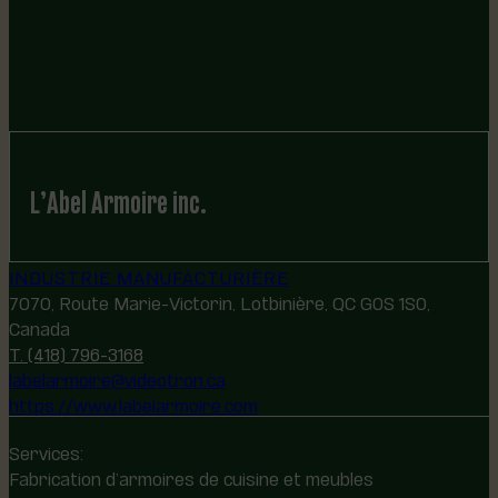
L’Abel Armoire inc.
INDUSTRIE MANUFACTURIÈRE
7070, Route Marie-Victorin, Lotbinière, QC G0S 1S0,
Canada
T. (418) 796-3168
labelarmoire@videotron.ca
https://www.labelarmoire.com
Services:
Fabrication d’armoires de cuisine et meubles