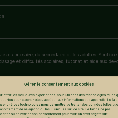
da
ves du primaire, du secondaire et les adultes. Soutie
ssage et difficultés scolaires, tutorat et aide aux devo
Gérer le consentement aux cookies
REVENIR AU RÉPERTOIRE
r offrir les meilleures expériences, nous utilisons des technologies telles 
 cookies pour stocker et/ou accéder aux informations des appareils. Le fait
sentir à ces technologies nous permettra de traiter des données telles que
portement de navigation ou les ID uniques sur ce site. Le fait de ne pas
sentir ou de retirer son consentement peut avoir un effet négatif sur