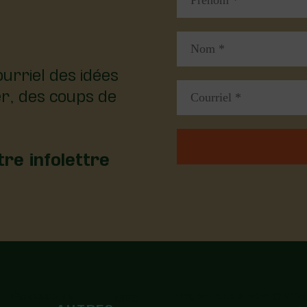
urriel des idées
er, des coups de
re infolettre
Événements
Région de Lotbinière © 2026
MRC
AUTRES