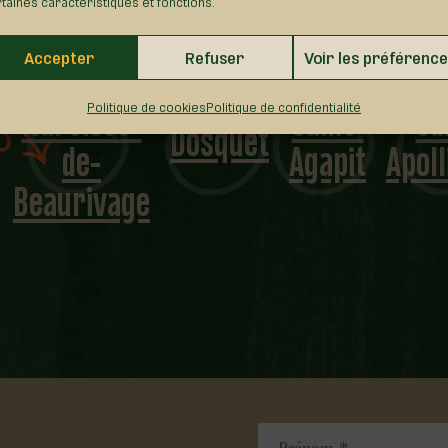
taines caractéristiques et fonctions.
Accepter
Refuser
Voir les préférenc
Saint-
Saint-
Saint
Politique de cookies
Politique de confidentialité
Dosquet
Agapit
Apollinaire
Croi
…