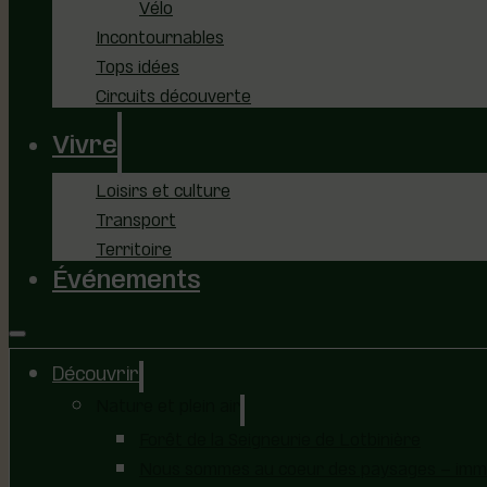
Vélo
Incontournables
Tops idées
Circuits découverte
Vivre
Loisirs et culture
Transport
Territoire
Événements
Découvrir
Nature et plein air
Forêt de la Seigneurie de Lotbinière
Nous sommes au coeur des paysages – immer