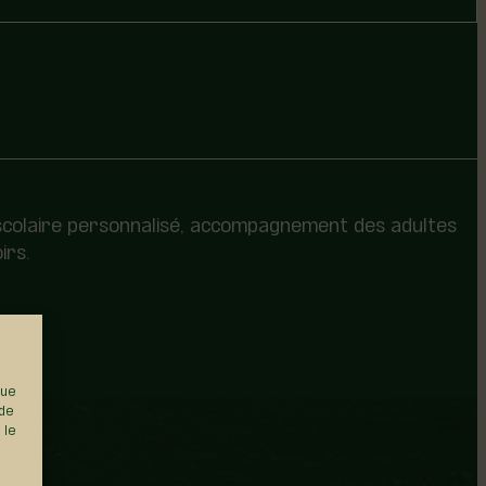
n scolaire personnalisé, accompagnement des adultes
irs.
que
 de
 le