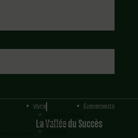
Vivre
Événements
Loisirs et culture
La Vallée du Succès
Transport
Territoire
sion virtuelle