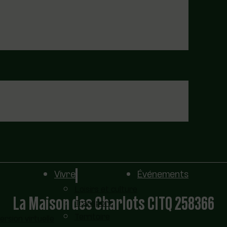
Vivre
Événements
Loisirs et culture
La Maison des Charlots CITQ 258366
Transport
Territoire
sion virtuelle