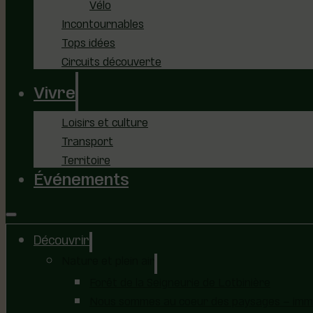
Vélo
Incontournables
Tops idées
Circuits découverte
Vivre
Loisirs et culture
Transport
Territoire
Événements
Découvrir
Nature et plein air
Forêt de la Seigneurie de Lotbinière
Nous sommes au coeur des paysages – immer