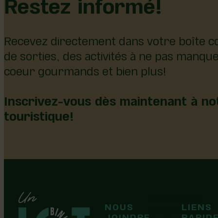
Restez informé!
Recevez directement dans votre boîte co
de sorties, des activités à ne pas manqu
coeur gourmands et bien plus!
Inscrivez-vous dès maintenant à not
touristique!
126, rue Olivier
NOUS
LIENS
F
F
Laurier-Station
JOINDRE
RAPID