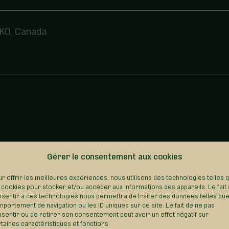
2K0, Canada
Gérer le consentement aux cookies
REVENIR AU RÉPERTOIRE
r offrir les meilleures expériences, nous utilisons des technologies telles 
 cookies pour stocker et/ou accéder aux informations des appareils. Le fait
sentir à ces technologies nous permettra de traiter des données telles que
portement de navigation ou les ID uniques sur ce site. Le fait de ne pas
sentir ou de retirer son consentement peut avoir un effet négatif sur
taines caractéristiques et fonctions.