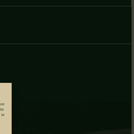
que
 de
 le