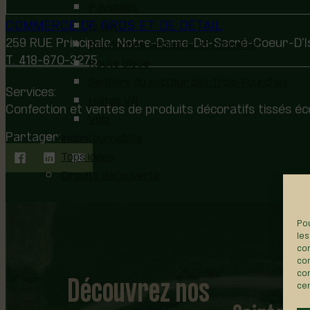
Paysages
COMMERCE DE GROS ET DE DÉTAIL
Quais
259 RUE Principale, Notre-Dame-Du-Sacré-Coeur-D'I
Randonnée pédestre et raquette
T. 418-670-3275
Route bleue
Sentiers du secteur des Trois-Fourches
Services:
Haltes VR
Confection et ventes de produits décoratifs tissés é
Vélo
Partager:
Incontournables
Tops idées
Circuits découverte
Pou
les
con
com
Découvrez nos
con
cer
Sainte-