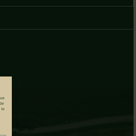
que
 de
 le