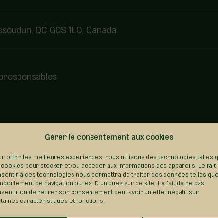
ssoudun, QC G0S 1L0, Canada
coresponsables
REVENIR AU RÉPERTOIRE
Gérer le consentement aux cookies
r offrir les meilleures expériences, nous utilisons des technologies telles 
 cookies pour stocker et/ou accéder aux informations des appareils. Le fait
sentir à ces technologies nous permettra de traiter des données telles que
portement de navigation ou les ID uniques sur ce site. Le fait de ne pas
sentir ou de retirer son consentement peut avoir un effet négatif sur
taines caractéristiques et fonctions.