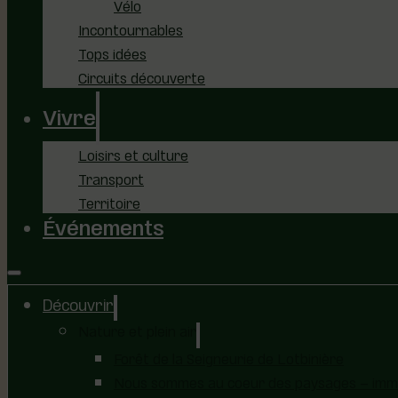
Vélo
Incontournables
Tops idées
Circuits découverte
Vivre
Loisirs et culture
Transport
Territoire
Événements
Découvrir
Nature et plein air
Forêt de la Seigneurie de Lotbinière
Nous sommes au coeur des paysages – immer