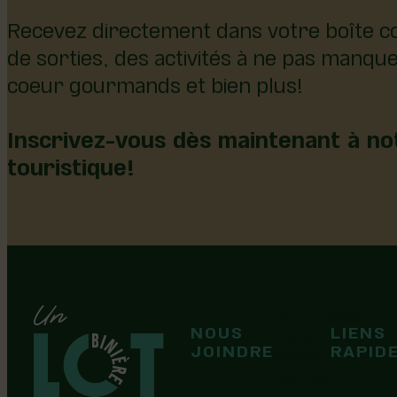
Recevez directement dans votre boîte co
de sorties, des activités à ne pas manqu
coeur gourmands et bien plus!
Inscrivez-vous dès maintenant à not
touristique!
126, rue Olivier
NOUS
LIENS
F
F
Laurier-Station
JOINDRE
RAPID
(Québec)
G0S 1N0