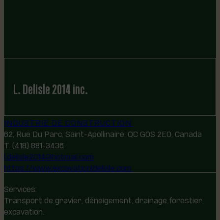
L. Delisle 2014 inc.
INDUSTRIE DE CONSTRUCTION
62, Rue Du Parc, Saint-Apollinaire, QC G0S 2E0, Canada
T. (418) 881-3436
l.delisle2014@hotmail.com
https://www.excavationldelisle.com
Services:
Transport de gravier, déneigement, drainage forestier,
excavation.