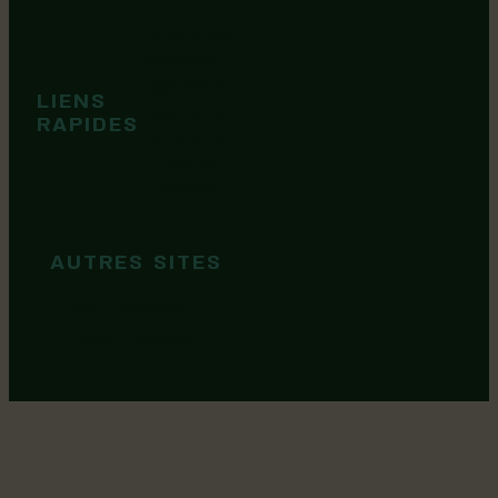
Événements
Territoire
Tops idées
LIENS
Cartes et
RAPIDES
brochures
Guide de
marque
AUTRES SITES
MRC Lotbinière
Goûtez Lotbinière