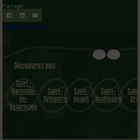
Partager:
REVENIR AU RÉPERTOIRE
Découvrez nos
1
8
mu
Saint-
Narcisse-
Saint-
Saint-
Saint-
Sain
nicipalités
de-
Sylvestre
Agapit
Apollinaire
Cro
Beaurivage