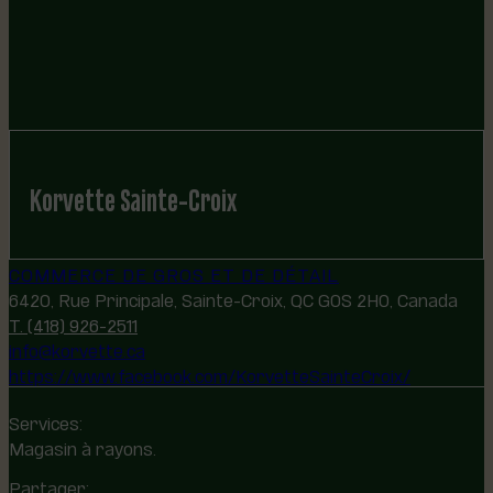
Korvette Sainte-Croix
COMMERCE DE GROS ET DE DÉTAIL
6420, Rue Principale, Sainte-Croix, QC G0S 2H0, Canada
T. (418) 926-2511
info@korvette.ca
https://www.facebook.com/KorvetteSainteCroix/
Services:
Magasin à rayons.
Partager: