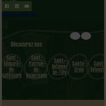
REVENIR AU RÉPERTOIRE
Découvrez nos
1
8
mu
Saint-
Saint-
Saint-
Édouard-
Patrice-
Sainte-
Saint-
nicipalités
Antoine-
de-
de-
Croix
Sylvest
de-Tilly
Lotbinière
Beaurivage