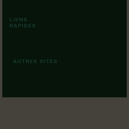
Événements
Territoire
Tops idées
LIENS
Cartes et
RAPIDES
brochures
Guide de
marque
AUTRES SITES
MRC Lotbinière
Goûtez Lotbinière