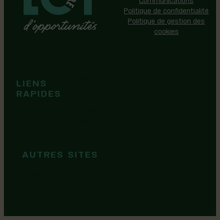
Politique de confidentialité
Politique de gestion des
cookies
Événements
Territoire
Tops idées
LIENS
Cartes et
RAPIDES
brochures
Guide de
marque
AUTRES SITES
MRC Lotbinière
Goûtez Lotbinière