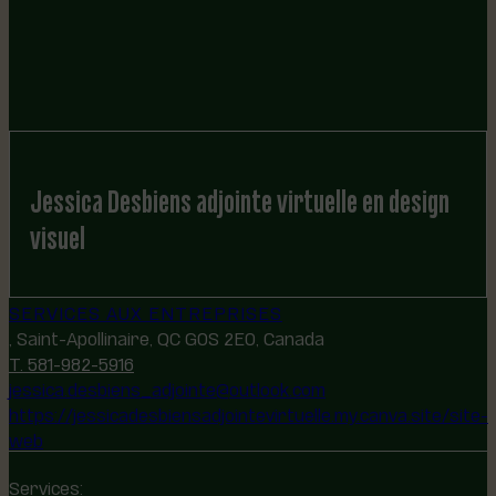
Jessica Desbiens adjointe virtuelle en design
visuel
SERVICES AUX ENTREPRISES
, Saint-Apollinaire, QC G0S 2E0, Canada
T. 581-982-5916
jessica.desbiens_adjointe@outlook.com
https://jessicadesbiensadjointevirtuelle.my.canva.site/site-
web
Services: