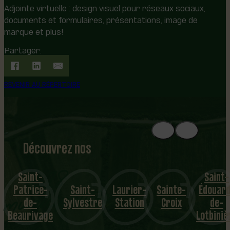
Adjointe virtuelle : design visuel pour réseaux sociaux,
documents et formulaires, présentations, image de
marque et plus!
Partager:
REVENIR AU RÉPERTOIRE
Découvrez nos
1
8
mu
Saint-
Saint-
Patrice-
Saint-
Laurier-
Sainte-
Édouar
nicipalités
de-
Sylvestre
Station
Croix
de-
Beaurivage
Lotbiniè