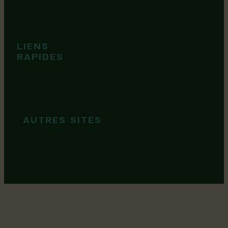
Événements
Territoire
Tops idées
LIENS
Cartes et
RAPIDES
brochures
Guide de
marque
AUTRES SITES
MRC Lotbinière
Goûtez Lotbinière