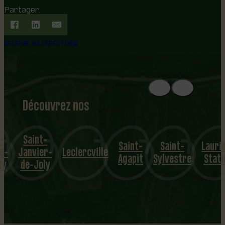
Partager:
REVENIR AU RÉPERTOIRE
Découvrez nos
1
8
mu
-
Saint-
Saint-
Saint-
Lauri
nicipalités
e-
Janvier-
Leclercville
Agapit
Sylvestre
Stati
ly
de-Joly