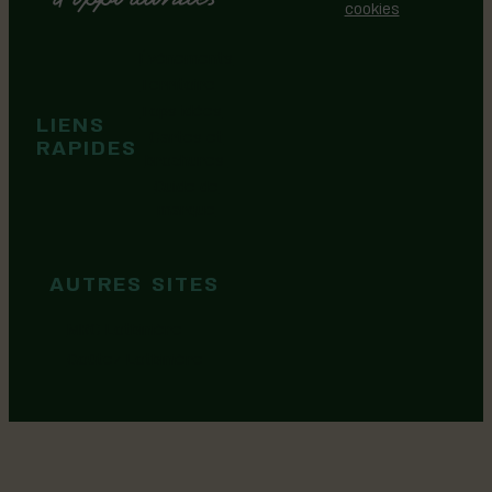
cookies
Événements
Territoire
Tops idées
LIENS
Cartes et
RAPIDES
brochures
Guide de
marque
AUTRES SITES
MRC Lotbinière
Goûtez Lotbinière