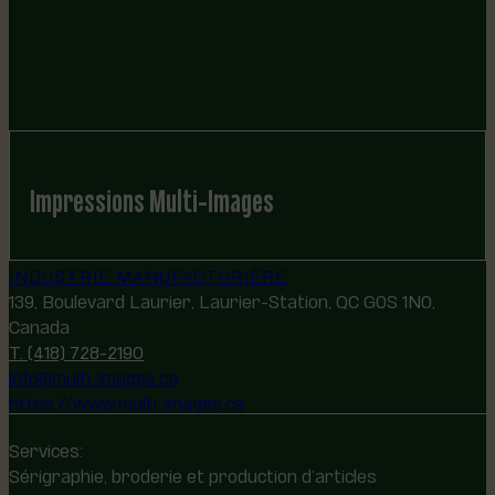
Impressions Multi-Images
INDUSTRIE MANUFACTURIÈRE
139, Boulevard Laurier, Laurier-Station, QC G0S 1N0,
Canada
T. (418) 728-2190
info@multi-images.ca
https://www.multi-images.ca
Services:
Sérigraphie, broderie et production d’articles