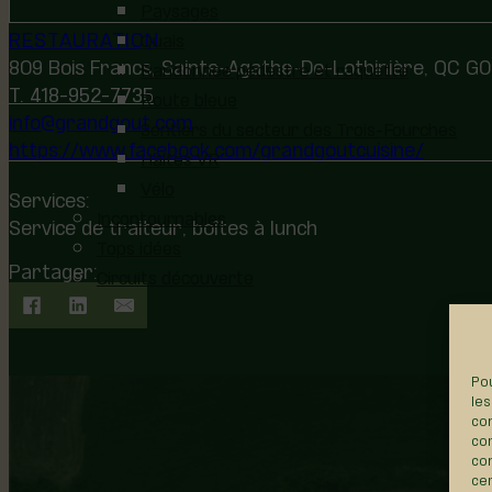
Paysages
RESTAURATION
Quais
809 Bois Francs, Sainte-Agathe-De-Lotbinière, QC G
Randonnée pédestre et raquette
T. 418-952-7735
Route bleue
info@grandgout.com
Sentiers du secteur des Trois-Fourches
https://www.facebook.com/grandgoutcuisine/
Haltes VR
Vélo
Services:
Incontournables
Service de traiteur, boîtes à lunch
Tops idées
Partager:
Circuits découverte
Pou
les
con
com
con
cer