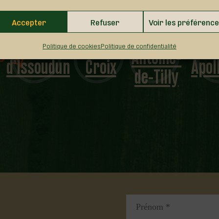
Accepter
Refuser
Voir les préférenc
Saint-
N.-D.-S.-C.
Sainte-
Sa
Antoine-
Politique de cookies
Politique de confidentialité
d’Issoudun
Croix
Apol
de-Tilly