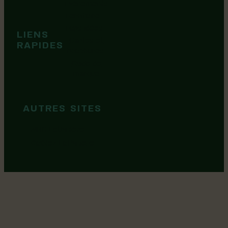
Événements
Territoire
Tops idées
LIENS
Cartes et
RAPIDES
brochures
Guide de
marque
AUTRES SITES
MRC Lotbinière
Goûtez Lotbinière