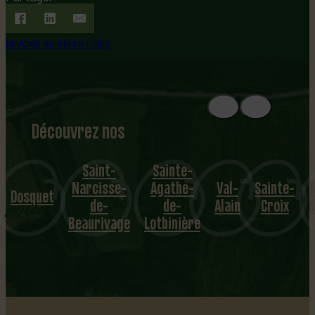
REVENIR AU RÉPERTOIRE
Découvrez nos
1
8
mu
Saint-
Sainte-
Narcisse-
Agathe-
Val-
Sainte-
N
nicipalités
Dosquet
de-
de-
Alain
Croix
d
Beaurivage
Lotbinière