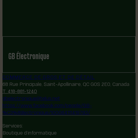
GB Électronique
COMMERCE DE GROS ET DE DÉTAIL
68 Rue Principale, Saint-Apollinaire, QC G0S 2E0, Canada
T. 418-881-1240
gbelectronique@telus.net
https://www.facebook.com/people/GB-
%C3%89lectronique/100064111419793/
Services:
Boutique d’informatique