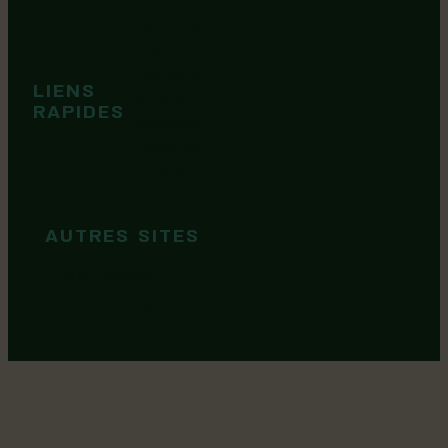
Événements
Territoire
Tops idées
LIENS
Cartes et
RAPIDES
brochures
Guide de
marque
AUTRES SITES
MRC Lotbinière
Goûtez Lotbinière