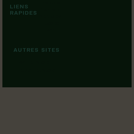
Tops idées
LIENS
Cartes et
RAPIDES
brochures
Guide de
marque
AUTRES SITES
MRC Lotbinière
Goûtez Lotbinière