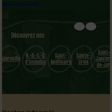
REVENIR AU RÉPERTOIRE
Découvrez nos
1
8
mu
Saint-
N.-D.-S.-C.
Saint-
Sainte-
nicipalités
eclercville
Janvier
d’Issoudun
Apollinaire
Croix
de-Joly
Restez informé!