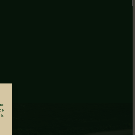
que
 de
 le