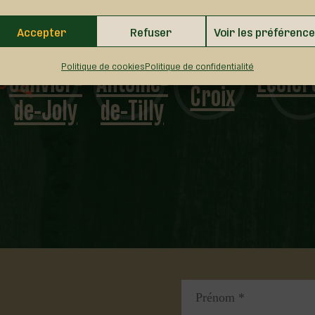
Accepter
Refuser
Voir les préférenc
Saint-
Saint-
Sainte-
Janvier-
Antoine-
Lecler
Politique de cookies
Politique de confidentialité
Croix
de-Joly
de-Tilly