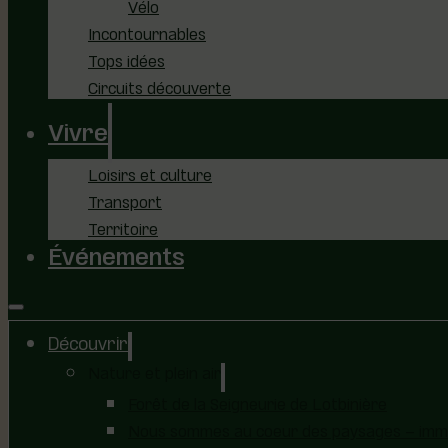
Vélo
Incontournables
Tops idées
Circuits découverte
Vivre
Loisirs et culture
Transport
Territoire
Événements
Découvrir
Nature et plein air
Forêt de la Seigneurie de Lotbinière
Nous sommes au coeur des paysages – immer