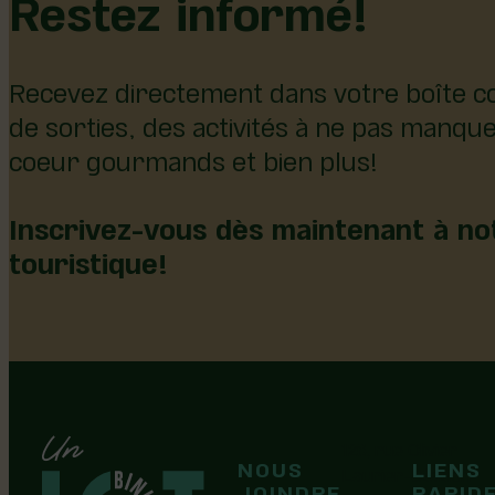
Restez informé!
Recevez directement dans votre boîte co
de sorties, des activités à ne pas manqu
coeur gourmands et bien plus!
Inscrivez-vous dès maintenant à not
touristique!
126, rue Olivier
NOUS
LIENS
F
F
Laurier-Station
JOINDRE
RAPID