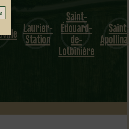
Saint-
es
Laurier-
Édouard-
Saint
cville
Station
de-
Apollina
Lotbinière