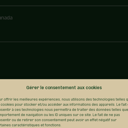
Canada
Gérer le consentement aux cookies
REVENIR AU RÉPERTOIRE
r offrir les meilleures expériences, nous utilisons des technologies telles 
 cookies pour stocker et/ou accéder aux informations des appareils. Le fait
sentir à ces technologies nous permettra de traiter des données telles que
portement de navigation ou les ID uniques sur ce site. Le fait de ne pas
sentir ou de retirer son consentement peut avoir un effet négatif sur
taines caractéristiques et fonctions.