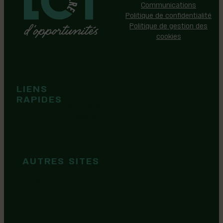
Communications
Politique de confidentialité
Politique de gestion des
cookies
Événements
Territoire
Tops idées
LIENS
Cartes et
RAPIDES
brochures
Guide de
marque
AUTRES SITES
MRC Lotbinière
Goûtez Lotbinière