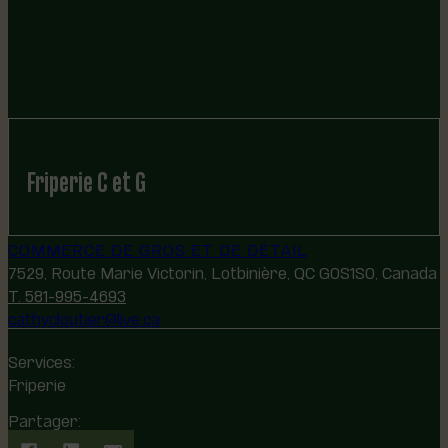
Friperie C et G
COMMERCE DE GROS ET DE DÉTAIL
7529, Route Marie Victorin, Lotbinière, QC G0S1S0, Canada
T. 581-995-4693
cathycloutier@live.ca
Services:
Friperie
Partager: