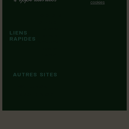
cookies
Événements
Territoire
Tops idées
LIENS
Cartes et
RAPIDES
brochures
Guide de
marque
AUTRES SITES
MRC Lotbinière
Goûtez Lotbinière