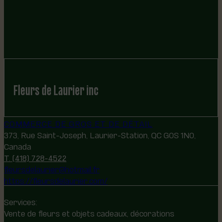
Fleurs de Laurier inc
COMMERCE DE GROS ET DE DÉTAIL
373, Rue Saint-Joseph, Laurier-Station, QC G0S 1N0,
Canada
T. (418) 728-4522
fleursdelaurier@hotmail.fr
https://fleursdelaurier.com/
Services:
Vente de fleurs et objets cadeaux, décorations