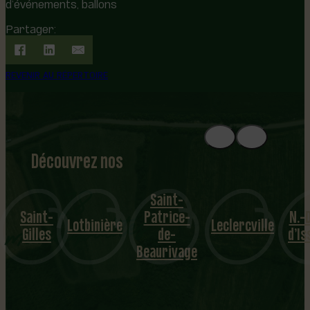
d’événements, ballons
Partager:
REVENIR AU RÉPERTOIRE
Découvrez nos
1
8
mu
Saint-
Saint-
Patrice-
N.-D
nicipalités
Lotbinière
Leclercville
Gilles
de-
d’I
Beaurivage