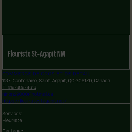
Fleuriste St-Agapit NM
COMMERCE DE GROS ET DE DÉTAIL
1137, Centenaire, Saint-Agapit, QC G0S1Z0, Canada
T. 418-888-4616
ninon29000@hotmail.ca
https://fleuristestagapit.net/
Services:
Fleuriste
Partager: