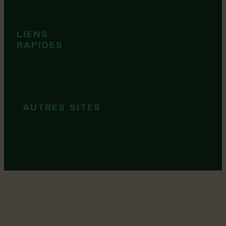
Événements
Territoire
Tops idées
LIENS
Cartes et
RAPIDES
brochures
Guide de
marque
AUTRES SITES
MRC Lotbinière
Goûtez Lotbinière