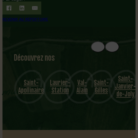
REVENIR AU RÉPERTOIRE
Découvrez nos
1
8
mu
Saint-
Saint-
Laurier-
Val-
Saint-
nicipalités
Janvier-
Apollinaire
Station
Alain
Gilles
de-Joly