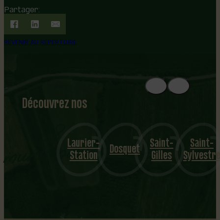
Partager:
REVENIR AU RÉPERTOIRE
Découvrez nos
1
8
mu
Laurier-
Saint-
Saint-
nicipalités
Dosquet
Station
Gilles
Sylvestr