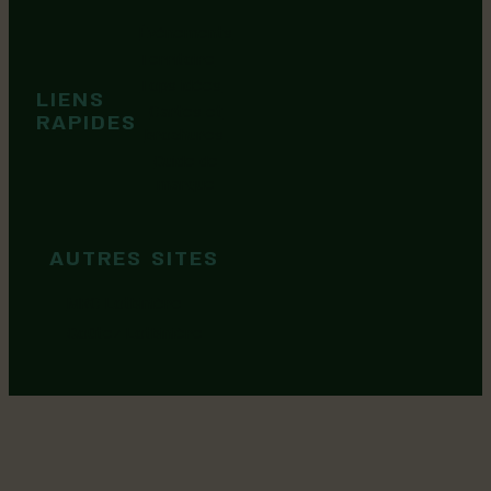
Événements
Territoire
Tops idées
LIENS
Cartes et
RAPIDES
brochures
Guide de
marque
AUTRES SITES
MRC Lotbinière
Goûtez Lotbinière