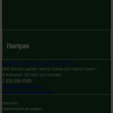
Fleurigami
COMMERCE DE GROS ET DE DÉTAIL
548, Route Laurier, Notre-Dame-Du-Sacré-Coeur-
D'Issoudun, QC G0S 1L0, Canada
T. 819-268-8595
fleurigami@hotmail.com
https://www.fleurigami.com/
Services:
Fleuristerie en papier