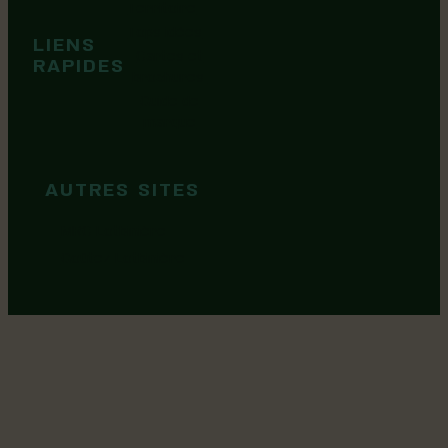
Territoire
Tops idées
LIENS
Cartes et
RAPIDES
brochures
Guide de
marque
AUTRES SITES
MRC Lotbinière
Goûtez Lotbinière