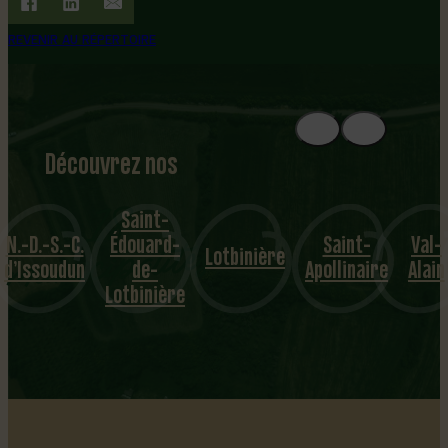
REVENIR AU RÉPERTOIRE
Découvrez nos
1
8
mu
Saint-
Édouard-
Saint-
Val-
nicipalités
Lotbinière
Dosquet
de-
Apollinaire
Alain
Lotbinière