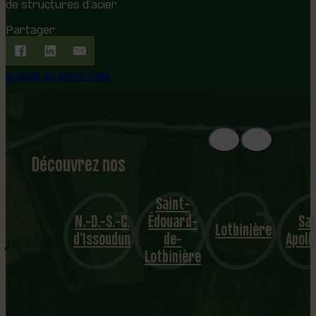
de structures d’acier.
Partager:
REVENIR AU RÉPERTOIRE
Découvrez nos
1
8
mu
Saint-
N.-D.-S.-C.
Édouard-
Saint-
Val-
nicipalités
Lotbinière
d’Issoudun
de-
Apollinaire
Alain
Lotbinière
…