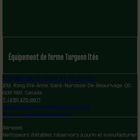
Équipement de ferme Turgeon ltée
COMMERCE DE GROS ET DE DÉTAIL
232, Rang Ste-Anne, Saint-Narcisse-De-Beaurivage, QC
G0S 1W0, Canada
T. (418) 475-6671
equipementturgeon@globetrotter.net
https://www.turgeonltee.com
Services:
Nettoyeurs d’étables, réservoirs à purin et manufacturier