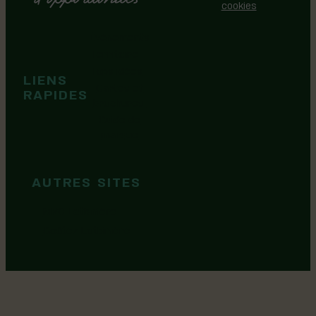
Politique de gestion des
cookies
Événements
Territoire
Tops idées
LIENS
Cartes et
RAPIDES
brochures
Guide de
marque
AUTRES SITES
MRC Lotbinière
Goûtez Lotbinière