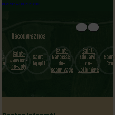
REVENIR AU RÉPERTOIRE
Découvrez nos
1
8
mu
Saint-
Saint-
Saint-
-C.
Saint-
Narcisse-
Édouard-
Saint
nicipalités
Janvier-
dun
Agapit
de-
de-
Croi
de-Joly
Beaurivage
Lotbinière
Restez informé!