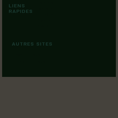
Tops idées
LIENS
Cartes et
RAPIDES
brochures
Guide de
marque
AUTRES SITES
MRC Lotbinière
Goûtez Lotbinière