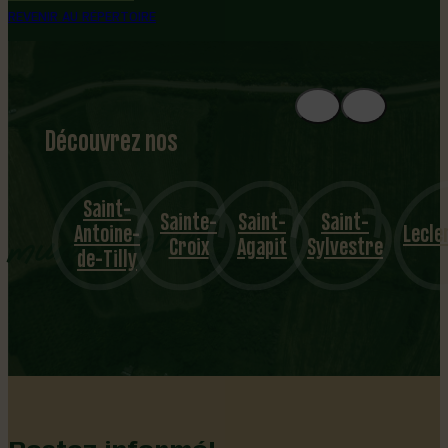
REVENIR AU RÉPERTOIRE
Découvrez nos
1
8
mu
Saint-
Sainte-
Saint-
Saint-
nicipalités
Antoine-
Lecler
Croix
Agapit
Sylvestre
de-Tilly
Restez informé!