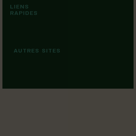
Tops idées
LIENS
Cartes et
RAPIDES
brochures
Guide de
marque
AUTRES SITES
MRC Lotbinière
Goûtez Lotbinière