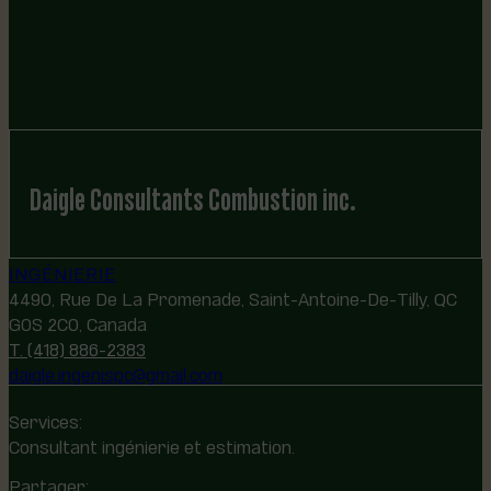
Daigle Consultants Combustion inc.
INGÉNIERIE
4490, Rue De La Promenade, Saint-Antoine-De-Tilly, QC
G0S 2C0, Canada
T. (418) 886-2383
daigle.ingenispc@gmail.com
Services:
Consultant ingénierie et estimation.
Partager: