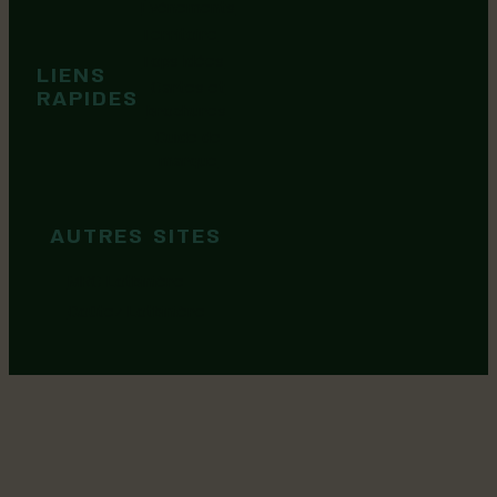
Événements
Territoire
Tops idées
LIENS
Cartes et
RAPIDES
brochures
Guide de
marque
AUTRES SITES
MRC Lotbinière
Goûtez Lotbinière