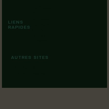
Événements
Territoire
Tops idées
LIENS
Cartes et
RAPIDES
brochures
Guide de
marque
AUTRES SITES
MRC Lotbinière
Goûtez Lotbinière