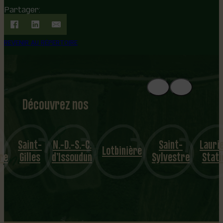
Partager:
REVENIR AU RÉPERTOIRE
Découvrez nos
1
8
mu
Saint-
N.-D.-S.-C.
Saint-
Lauri
nicipalités
Lotbinière
ire
Gilles
d’Issoudun
Sylvestre
Stati