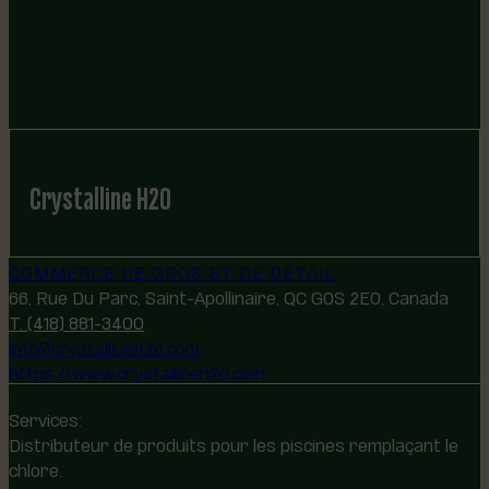
Crystalline H2O
COMMERCE DE GROS ET DE DÉTAIL
66, Rue Du Parc, Saint-Apollinaire, QC G0S 2E0, Canada
T. (418) 881-3400
info@crystallineh2o.com
https://www.crystallineh2o.com
Services:
Distributeur de produits pour les piscines remplaçant le
chlore.