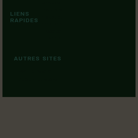
Territoire
Tops idées
LIENS
Cartes et
RAPIDES
brochures
Guide de
marque
AUTRES SITES
MRC Lotbinière
Goûtez Lotbinière