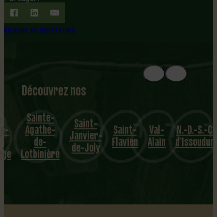
REVENIR AU RÉPERTOIRE
Découvrez nos
1
8
mu
-
Sainte-
Saint-
se-
Agathe-
Saint-
Val-
N.-D.-S.-C.
nicipalités
Janvier-
de-
Flavien
Alain
d’Issoudun
de-Joly
age
Lotbinière