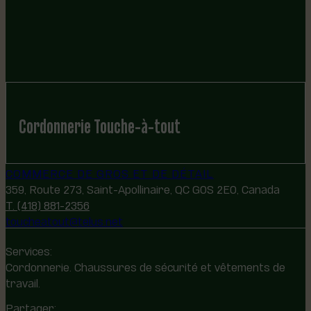
Cordonnerie Touche-à-tout
COMMERCE DE GROS ET DE DÉTAIL
359, Route 273, Saint-Apollinaire, QC G0S 2E0, Canada
T. (418) 881-2356
toucheatout@telus.net
Services:
Cordonnerie. Chaussures de sécurité et vêtements de
travail.
Partager: