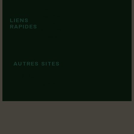
Événements
Territoire
Tops idées
LIENS
Cartes et
RAPIDES
brochures
Guide de
marque
AUTRES SITES
MRC Lotbinière
Goûtez Lotbinière