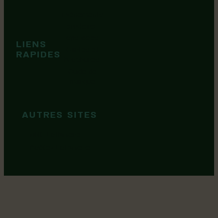
Événements
Territoire
Tops idées
LIENS
Cartes et
RAPIDES
brochures
Guide de
marque
AUTRES SITES
MRC Lotbinière
Goûtez Lotbinière