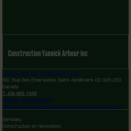
Construction Yannick Arbour Inc
INDUSTRIE DE CONSTRUCTION
100, Rue Des Émeraudes, Saint-Apollinaire, QC G0S 2E0,
Canada
T. 418-955-7458
yannick_a@hotmail.com
https://www.facebook.com/constructionyannickarbour/
Services:
Construction et rénovation