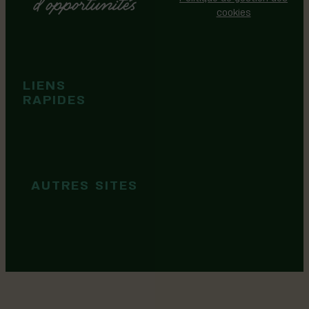
cookies
Événements
Territoire
Tops idées
LIENS
Cartes et
RAPIDES
brochures
Guide de
marque
AUTRES SITES
MRC Lotbinière
Goûtez Lotbinière