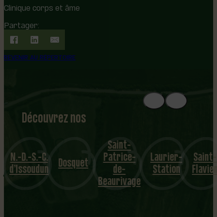
Clinique corps et âme
Partager:
REVENIR AU RÉPERTOIRE
Découvrez nos
1
8
mu
Saint-
N.-D.-S.-C.
Patrice-
Laurier-
Saint-
nicipalités
Dosquet
d’Issoudun
de-
Station
Flavien
Beaurivage