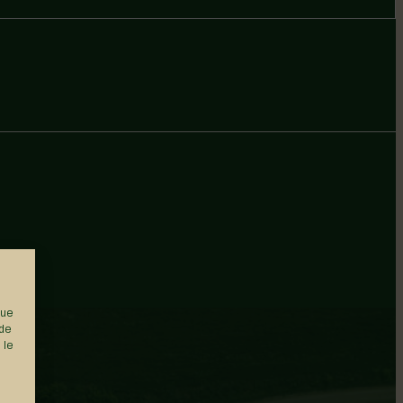
que
 de
 le