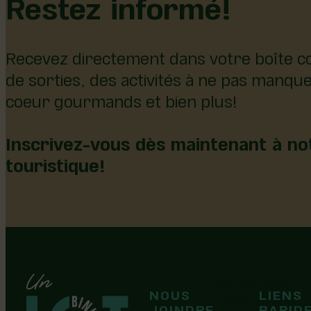
Restez informé!
Recevez directement dans votre boîte co
de sorties, des activités à ne pas manqu
coeur gourmands et bien plus!
Inscrivez-vous dès maintenant à not
touristique!
126, rue Olivier
NOUS
LIENS
F
F
Laurier-Station
JOINDRE
RAPID