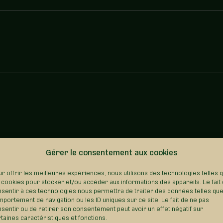
Gérer le consentement aux cookies
REVENIR AU RÉPERTOIRE
r offrir les meilleures expériences, nous utilisons des technologies telles 
 cookies pour stocker et/ou accéder aux informations des appareils. Le fait
sentir à ces technologies nous permettra de traiter des données telles que
portement de navigation ou les ID uniques sur ce site. Le fait de ne pas
sentir ou de retirer son consentement peut avoir un effet négatif sur
taines caractéristiques et fonctions.