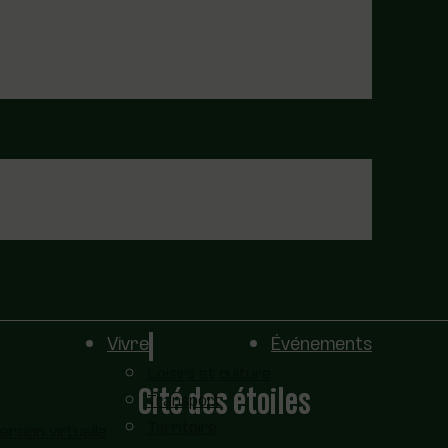
Vivre
Événements
Loisirs et culture
Cité des étoiles
Transport
Territoire
sion virtuelle