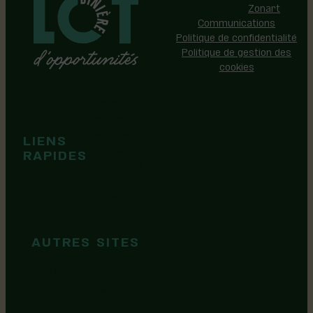
Réalisation:
Zonart
Communications
Politique de confidentialité
Politique de gestion des
cookies
Événements
Territoire
Tops idées
LIENS
Cartes et
RAPIDES
brochures
Guide de
marque
AUTRES SITES
MRC Lotbinière
Goûtez Lotbinière