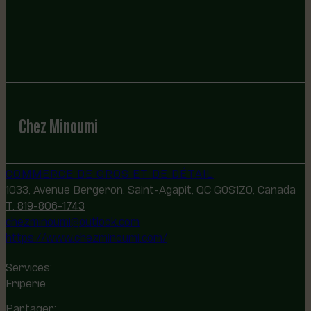
Chez Minoumi
COMMERCE DE GROS ET DE DÉTAIL
1033, Avenue Bergeron, Saint-Agapit, QC G0S1Z0, Canada
T. 819-806-1743
chezminoumi@outlook.com
https://www.chezminoumi.com/
Services:
Friperie
Partager: