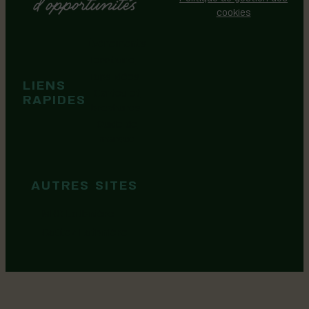
Politique de gestion des
cookies
Événements
Territoire
Tops idées
LIENS
Cartes et
RAPIDES
brochures
Guide de
marque
AUTRES SITES
MRC Lotbinière
Goûtez Lotbinière