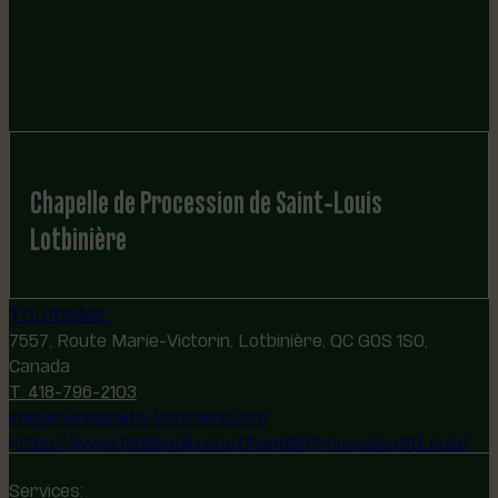
Chapelle de Procession de Saint-Louis
Lotbinière
TOURISME
7557, Route Marie-Victorin, Lotbinière, QC G0S 1S0,
Canada
T. 418-796-2103
info@municipalite-lotbiniere.com
https://www.facebook.com/ChapelleProcessionStLouis/
Services: