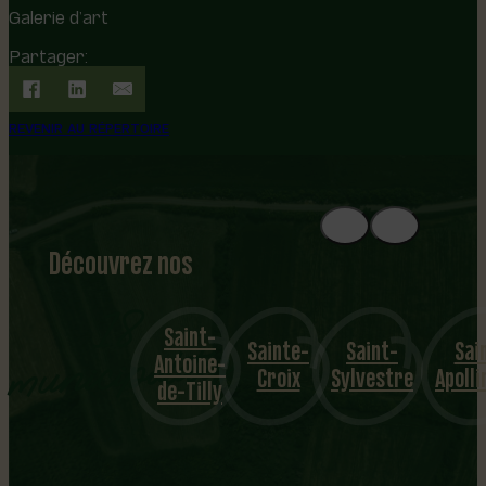
Galerie d’art
Partager:
REVENIR AU RÉPERTOIRE
Découvrez nos
1
8
mu
Saint-
Sainte-
Saint-
Saint-
Saint
nicipalités
Antoine-
Croix
Sylvestre
Apollinaire
Gille
de-Tilly