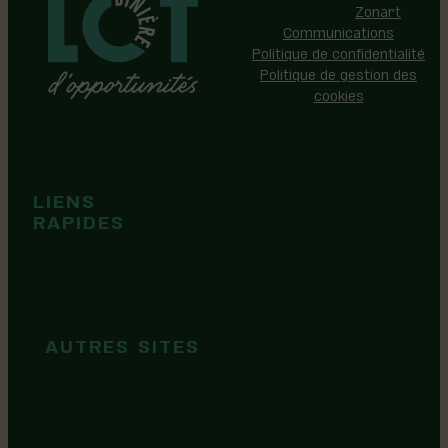
Réalisation:
Zonart
Communications
Politique de confidentialité
Politique de gestion des
cookies
Événements
Territoire
Tops idées
LIENS
Cartes et
RAPIDES
brochures
Guide de
marque
AUTRES SITES
MRC Lotbinière
Goûtez Lotbinière