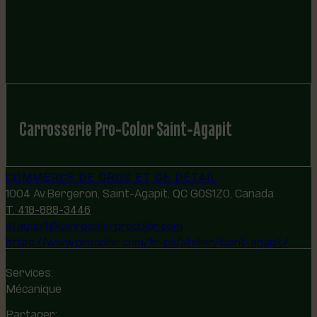
Carrosserie Pro-Color Saint-Agapit
COMMERCE DE GROS ET DE DÉTAIL
1004 Av.Bergeron, Saint-Agapit, QC G0S1Z0, Canada
T. 418-888-3446
stagapit@carrossierprocolor.com
https://www.procolor.com/fr-ca/atelier/saint-agapit/
Services:
Mécanique
Partager: