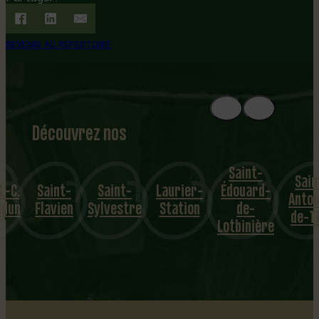
REVENIR AU RÉPERTOIRE
Découvrez nos
1
8
mu
Saint-
Saint-
Saint-
Saint-
Laurier-
Édouard-
nicipalités
Antoine-
Flavien
Sylvestre
Station
de-
de-Tilly
Lotbinière