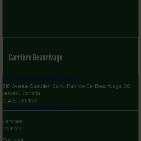
Carrière Beaurivage
INDUSTRIE DE CONSTRUCTION
618, Avenue Gauthier, Saint-Patrice-De-Beaurivage, QC
G0S1B0, Canada
T. 418-596-1301
excdarkmercier@hotmail.com
Services:
Carrière
Partager: