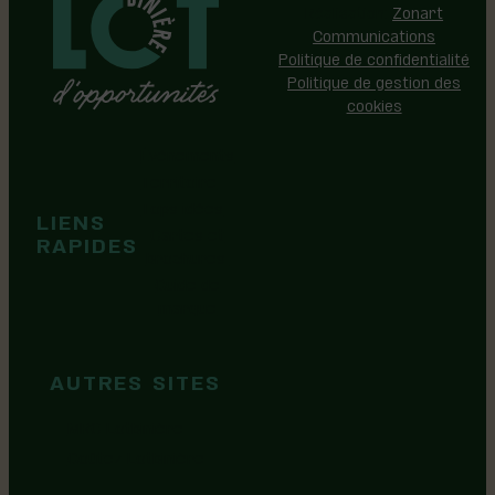
Réalisation:
Zonart
Communications
Politique de confidentialité
Politique de gestion des
cookies
Événements
Territoire
Tops idées
LIENS
Cartes et
RAPIDES
brochures
Guide de
marque
AUTRES SITES
MRC Lotbinière
Goûtez Lotbinière