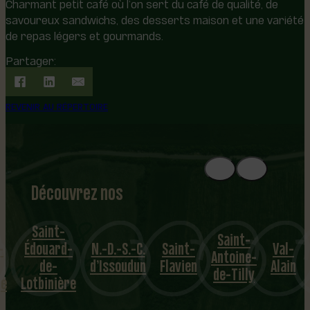
Charmant petit café où l’on sert du café de qualité, de
savoureux sandwichs, des desserts maison et une variété
de repas légers et gourmands.
Partager:
REVENIR AU RÉPERTOIRE
Découvrez nos
1
8
mu
Saint-
Saint-
-
Édouard-
N.-D.-S.-C.
Saint-
Val-
nicipalités
Antoine-
de-
d’Issoudun
Flavien
Alain
de-Tilly
ge
Lotbinière