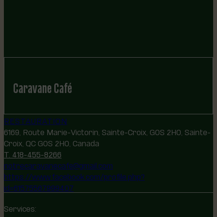
Caravane Café
RESTAURATION
6169, Route Marie-Victorin, Sainte-Croix, G0S 2H0, Sainte-
Croix, QC G0S 2H0, Canada
T. 418-455-8266
notrecaravanecafe@gmail.com
https://www.facebook.com/profile.php?
id=61575567999407
Services: