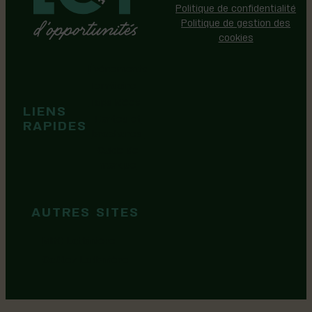
Politique de confidentialité
Politique de gestion des
cookies
Événements
Territoire
Tops idées
LIENS
Cartes et
RAPIDES
brochures
Guide de
marque
AUTRES SITES
MRC Lotbinière
Goûtez Lotbinière