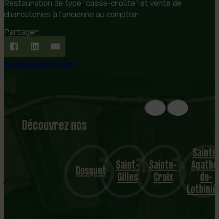
Restauration de type “casse-croûte” et vente de
charcuteries à l’ancienne au comptoir.
Partager:
REVENIR AU RÉPERTOIRE
Découvrez nos
1
8
mu
Sainte
Saint-
Sainte-
Agathe
nicipalités
Dosquet
Gilles
Croix
de-
Lotbiniè