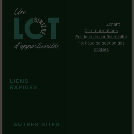
Région de Lotbinière © 2026 -
Tous droits réservés |
Réalisation:
Zonart
Communications
Politique de confidentialité
Politique de gestion des
cookies
Événements
Territoire
Tops idées
LIENS
Cartes et
RAPIDES
brochures
Guide de
marque
AUTRES SITES