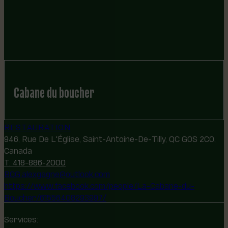
Cabane du boucher
RESTAURATION
946, Rue De L'Église, Saint-Antoine-De-Tilly, QC G0S 2C0,
Canada
T. 418-886-2000
BCG.alexgagne@outlook.com
https://www.facebook.com/people/La-Cabane-du-
Boucher/61556408293997/
Services: