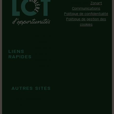
Réalisation:
Zonart
Communications
Politique de confidentialité
Politique de gestion des
cookies
Événements
Territoire
Tops idées
LIENS
Cartes et
RAPIDES
brochures
Guide de
marque
AUTRES SITES
MRC Lotbinière
Goûtez Lotbinière