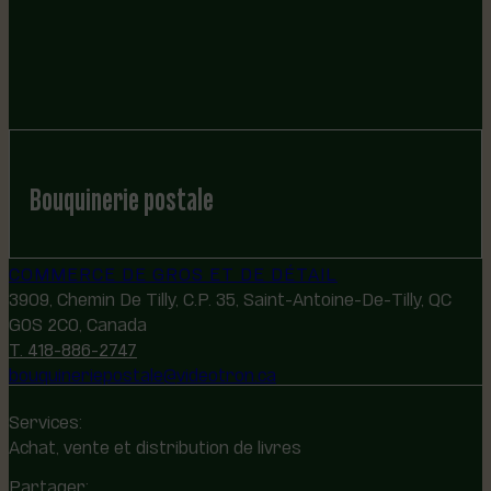
Bouquinerie postale
COMMERCE DE GROS ET DE DÉTAIL
3909, Chemin De Tilly, C.P. 35, Saint-Antoine-De-Tilly, QC
G0S 2C0, Canada
T. 418-886-2747
bouquineriepostale@videotron.ca
Services:
Achat, vente et distribution de livres
Partager: