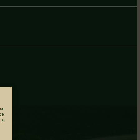
que
 de
 le