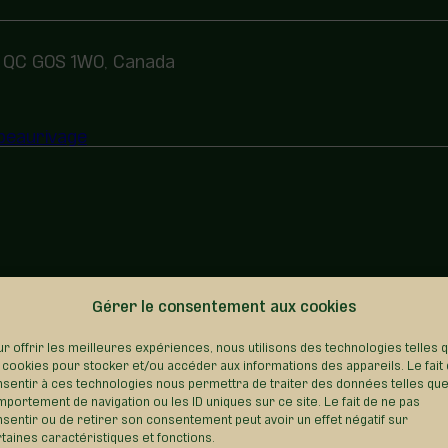
, QC G0S 1W0, Canada
beaurivage
Gérer le consentement aux cookies
REVENIR AU RÉPERTOIRE
r offrir les meilleures expériences, nous utilisons des technologies telles 
 cookies pour stocker et/ou accéder aux informations des appareils. Le fait
sentir à ces technologies nous permettra de traiter des données telles que
portement de navigation ou les ID uniques sur ce site. Le fait de ne pas
sentir ou de retirer son consentement peut avoir un effet négatif sur
taines caractéristiques et fonctions.