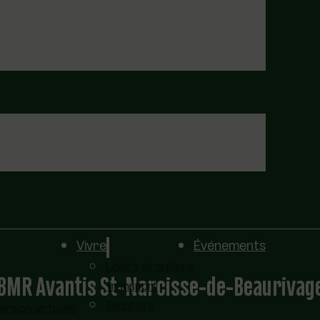
Vivre
Événements
Loisirs et culture
BMR Avantis St-Narcisse-de-Beaurivag
Transport
Territoire
sion virtuelle