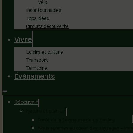
Vélo
Incontournables
Tops idées
Circuits découverte
Vivre
Loisirs et culture
Transport
Territoire
Événements
Découvrir
Nature et plein air
Forêt de la Seigneurie de Lotbinière
Nous sommes au coeur des paysages – immer