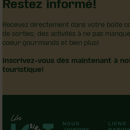
Restez informé!
Recevez directement dans votre boîte co
de sorties, des activités à ne pas manqu
coeur gourmands et bien plus!
Inscrivez-vous dès maintenant à not
touristique!
126, rue Olivier
NOUS
LIENS
F
F
Laurier-Station
JOINDRE
RAPID