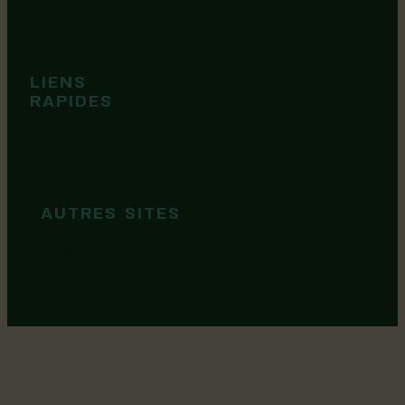
Événements
Territoire
Tops idées
LIENS
Cartes et
RAPIDES
brochures
Guide de
marque
AUTRES SITES
MRC Lotbinière
Goûtez Lotbinière