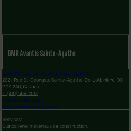
BMR Avantis Sainte-Agathe
COMMERCE DE GROS ET DE DÉTAIL
2321, Rue St-Georges, Sainte-Agathe-De-Lotbinière, QC
G0S 2A0, Canada
T. (418) 599-2512
info@avantis.coop
https://www.avantis.coop
Services:
Quincaillerie, matériaux de construction.