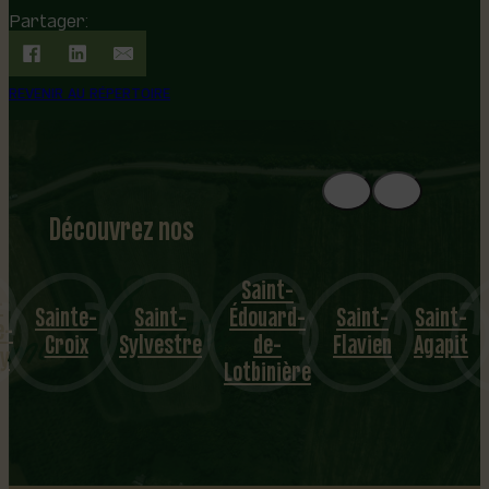
Partager:
REVENIR AU RÉPERTOIRE
Découvrez nos
1
8
mu
Saint-
e-
Saint-
Édouard-
Saint-
Saint-
Val-
nicipalités
L
x
Sylvestre
de-
Flavien
Agapit
Alain
Lotbinière