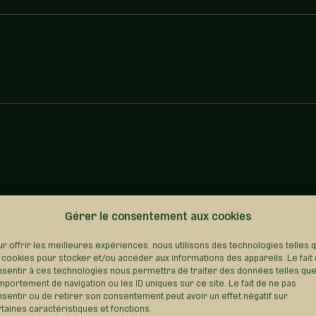
Gérer le consentement aux cookies
REVENIR AU RÉPERTOIRE
r offrir les meilleures expériences, nous utilisons des technologies telles 
 cookies pour stocker et/ou accéder aux informations des appareils. Le fait
sentir à ces technologies nous permettra de traiter des données telles que
portement de navigation ou les ID uniques sur ce site. Le fait de ne pas
sentir ou de retirer son consentement peut avoir un effet négatif sur
taines caractéristiques et fonctions.