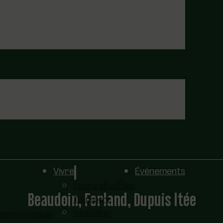
Vivre
Événements
Loisirs et culture
Beaudoin, Ferland, Dupuis ltée
Transport
Territoire
sion virtuelle