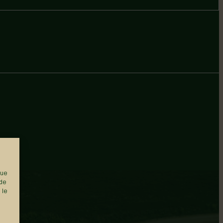
que
 de
 le