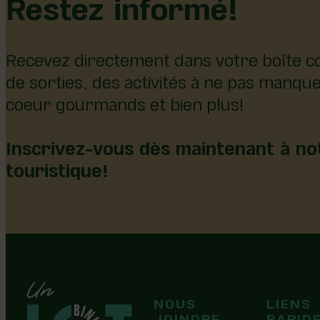
Restez informé!
Recevez directement dans votre boîte co
de sorties, des activités à ne pas manqu
coeur gourmands et bien plus!
Inscrivez-vous dès maintenant à not
touristique!
126, rue Olivier
NOUS
LIENS
F
F
Laurier-Station
JOINDRE
RAPID