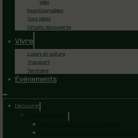
Vélo
Incontournables
Tops idées
Circuits découverte
Vivre
Loisirs et culture
Transport
Territoire
Événements
Découvrir
Nature et plein air
Forêt de la Seigneurie de Lotbinière
Nous sommes au coeur des paysages – immer