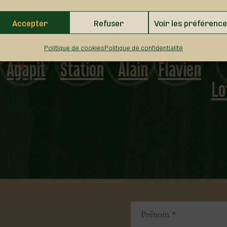
Accepter
Refuser
Voir les préférenc
Saint-
Laurier-
Val-
Saint-
É
Politique de cookies
Politique de confidentialité
Agapit
Station
Alain
Flavien
Lo