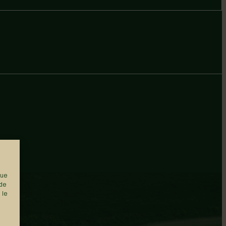
que
 de
 le