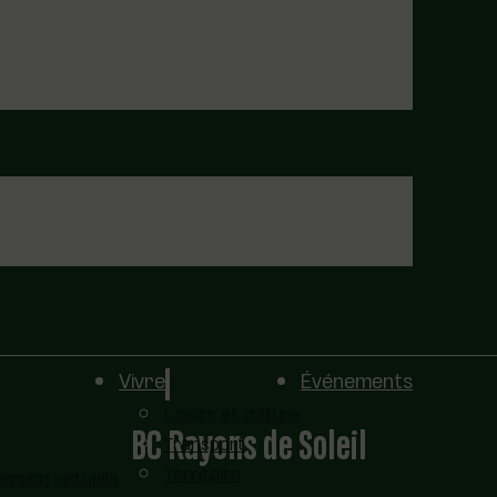
Vivre
Événements
Loisirs et culture
BC Rayons de Soleil
Transport
Territoire
sion virtuelle