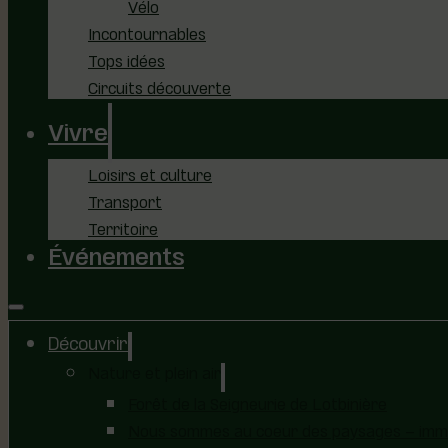
Vélo
Incontournables
Tops idées
Circuits découverte
Vivre
Loisirs et culture
Transport
Territoire
Événements
Découvrir
Nature et plein air
Forêt de la Seigneurie de Lotbinière
Nous sommes au coeur des paysages – immer