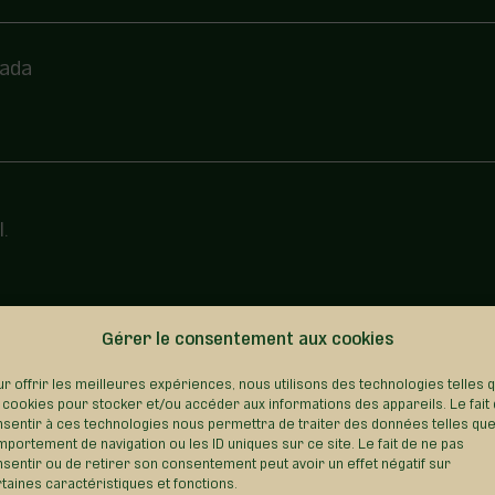
nada
.
Gérer le consentement aux cookies
REVENIR AU RÉPERTOIRE
r offrir les meilleures expériences, nous utilisons des technologies telles 
 cookies pour stocker et/ou accéder aux informations des appareils. Le fait
sentir à ces technologies nous permettra de traiter des données telles que
portement de navigation ou les ID uniques sur ce site. Le fait de ne pas
sentir ou de retirer son consentement peut avoir un effet négatif sur
taines caractéristiques et fonctions.