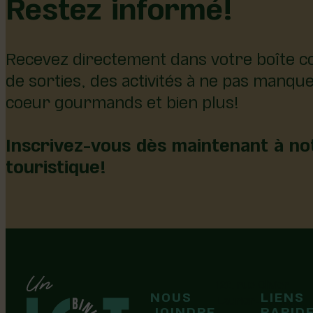
Restez informé!
Recevez directement dans votre boîte co
de sorties, des activités à ne pas manqu
coeur gourmands et bien plus!
Inscrivez-vous dès maintenant à not
touristique!
126, rue Olivier
NOUS
LIENS
F
F
Laurier-Station
JOINDRE
RAPID