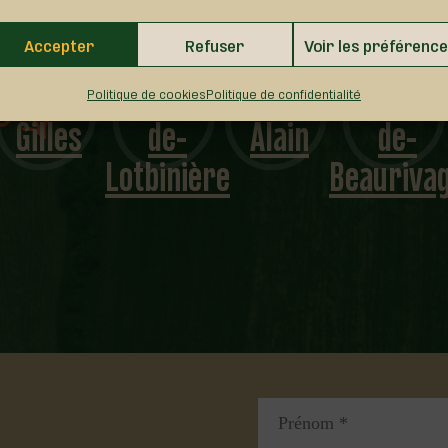
Sainte-
Saint-
Accepter
Refuser
Voir les préférenc
Saint-
Agathe-
Val-
Patrice-
Politique de cookies
Politique de confidentialité
Gilles
de-
Alain
de-
Lotbinière
Beauriva