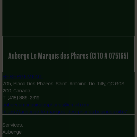
Auberge Le Marquis des Phares (CITQ # 075165)
HÉBERGEMENT
705, Place Des Phares, Saint-Antoine-De-Tilly, QC G0S
2C0, Canada
T. (418) 886-2319
aubergemarquisdesphares@gmail.com
https://auberge-le-marquis-des-phares.business.site/
Services:
Auberge