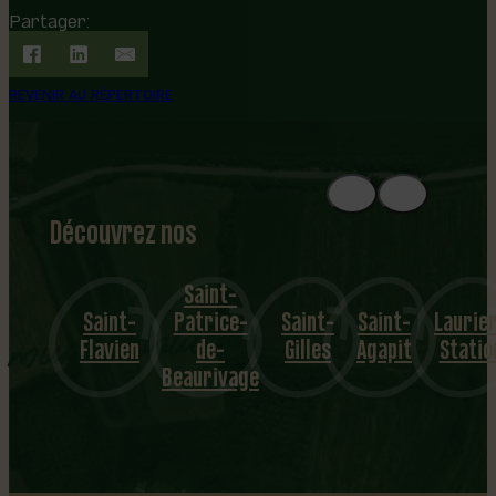
Partager:
REVENIR AU RÉPERTOIRE
Découvrez nos
1
8
mu
Saint-
Saint-
Patrice-
Saint-
Saint-
Laurier-
nicipalités
Flavien
de-
Gilles
Agapit
Station
Beaurivage