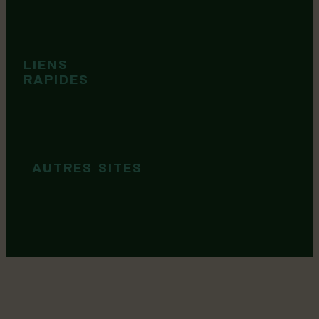
Événements
Territoire
Tops idées
LIENS
Cartes et
RAPIDES
brochures
Guide de
marque
AUTRES SITES
MRC Lotbinière
Goûtez Lotbinière