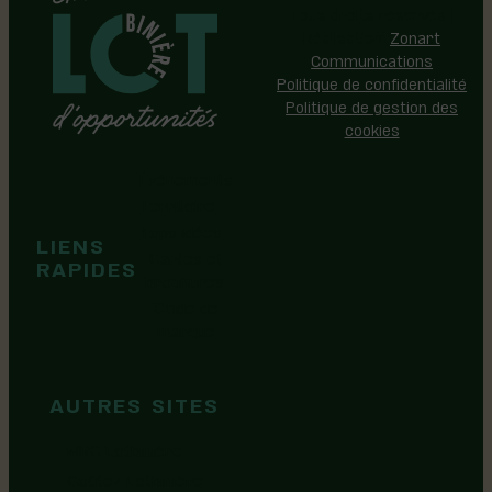
Tous droits réservés |
Réalisation:
Zonart
Communications
Politique de confidentialité
Politique de gestion des
cookies
Événements
Territoire
Tops idées
LIENS
Cartes et
RAPIDES
brochures
Guide de
marque
AUTRES SITES
MRC Lotbinière
Goûtez Lotbinière