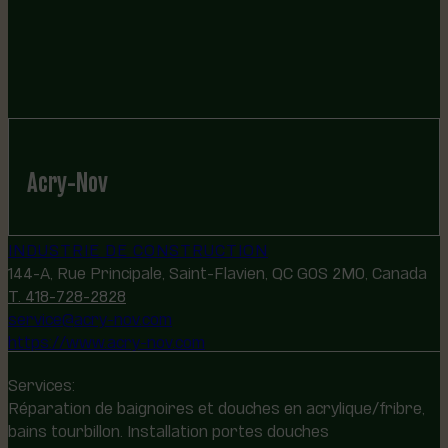
Acry-Nov
INDUSTRIE DE CONSTRUCTION
144-A, Rue Principale, Saint-Flavien, QC G0S 2M0, Canada
T. 418-728-2828
service@acry-nov.com
https://www.acry-nov.com
Services:
Réparation de baignoires et douches en acrylique/fribre,
bains tourbillon. Installation portes douches