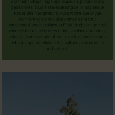
charmant village regroupe plusieurs producteurs
passionnés, tous installés le long de la magnifique
Route des Navigateurs. Autant dire que la vue
derrière votre sac de pommes sera tout
simplement spectaculaire. Difficile de choisir un seul
verger? Faites-en une tradition : explorez un nouvel
endroit chaque année et partez à la rencontre des
artisans qui font vivre cette culture avec cœur et
authenticité.