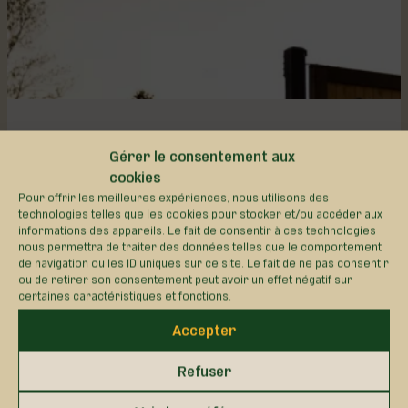
SAINT-ANTOINE-DE-TILLY
Gérer le consentement aux
VERGER DE LA FALAISE
cookies
Pour offrir les meilleures expériences, nous utilisons des
Verger de la Falaise – Propre, charmant et plein de
technologies telles que les cookies pour stocker et/ou accéder aux
informations des appareils. Le fait de consentir à ces technologies
surprises! Ce verger se distingue par ses allées
nous permettra de traiter des données telles que le comportement
impeccables et son ambiance soignée. Cueillez parmi
de navigation ou les ID uniques sur ce site. Le fait de ne pas consentir
11 variétés de pommes, puis rendez-vous au fond du
ou de retirer son consentement peut avoir un effet négatif sur
verger pour saluer, lorsque présents, les petits
certaines caractéristiques et fonctions.
animaux de la ferme! Lapins adorables, décor
bucolique et propreté exemplaire : un lieu parfait
Accepter
pour une sortie familiale magique.
Refuser
Verger de la Falaise
3404, route Marie-Victorin, Saint-Antoine-de-Tilly