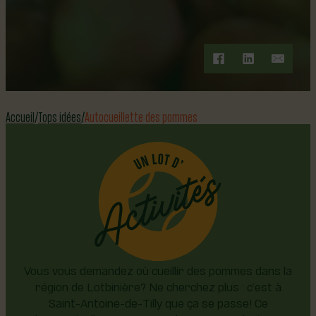
POMMES DANS LA RÉGION DE LOTBINIÈRE?
Accueil
Tops idées
Autocueillette des pommes
Vous vous demandez où cueillir des pommes dans la
région de Lotbinière? Ne cherchez plus : c’est à
Saint-Antoine-de-Tilly que ça se passe! Ce