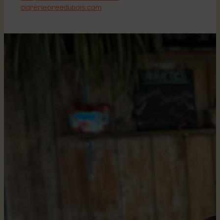
cidrerieoreedubois.com