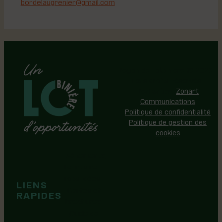
bordelaugrenier@gmail.com
Région de Lotbinière © 2026 -
Tous droits réservés |
Réalisation:
Zonart
Communications
Politique de confidentialité
Politique de gestion des
cookies
Événements
Territoire
Tops idées
LIENS
Cartes et
RAPIDES
brochures
Guide de
marque