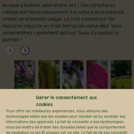
kiosque à lecture, laboratoire, etc.). Ces structures
s’intègrent harmonieusement à la nature environnante,
créant un ensemble unique. Le tout s’étend sur 138
hectares répartis en trois terrasses naturelles. Vous
comprendrez rapidement qu’il est facile d’y passer la
journée !
Gérer le consentement aux
cookies
Pour offrir les meilleures expériences, nous utilisons des
technologies telles que les cookies pour stocker et/ou accéder aux
informations des appareils. Le fait de consentir à ces technologies
nous permettra de traiter des données telles que le comportement
de navigation ou les ID uniques sur ce site. Le fait de ne pas consentir