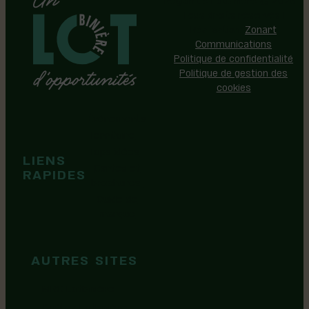
Tous droits réservés |
Réalisation:
Zonart
Communications
Politique de confidentialité
Politique de gestion des
cookies
Événements
Territoire
Tops idées
LIENS
Cartes et
RAPIDES
brochures
Guide de
marque
AUTRES SITES
MRC Lotbinière
Goûtez Lotbinière